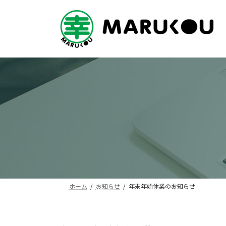
コ
ナ
ン
ビ
テ
ゲ
ン
ー
ツ
シ
へ
ョ
ス
ン
キ
に
ッ
移
プ
動
ホーム
お知らせ
年末年始休業のお知らせ